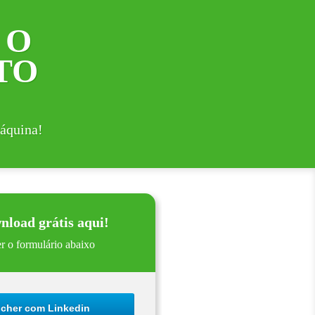
 O
TO
máquina!
nload grátis aqui!
r o formulário abaixo
cher com Linkedin