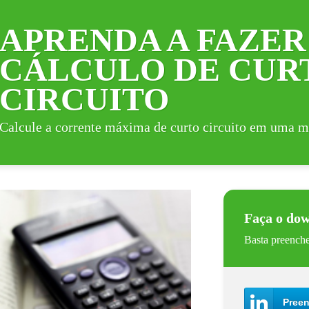
APRENDA A FAZER
CÁLCULO DE CUR
CIRCUITO
Calcule a corrente máxima de curto circuito em uma 
Faça o dow
Basta preenche
Preen