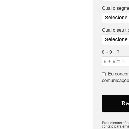
Qual o segm
Qual o seu t
8 + 9 = ?
Eu concor
comunicaçõe
Prometemos não u
contato para env